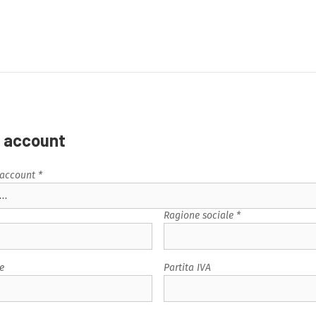
n account
 account *
Ragione sociale *
e
Partita IVA